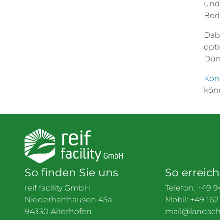
und
Bod
Dab
opt
Dün
Kon
kön
So finden Sie uns
So erreic
reif facility GmbH
Telefon:
+49 9
Niederharthausen 45a
Mobil:
+49 162
94330 Aiterhofen
mail@landscha