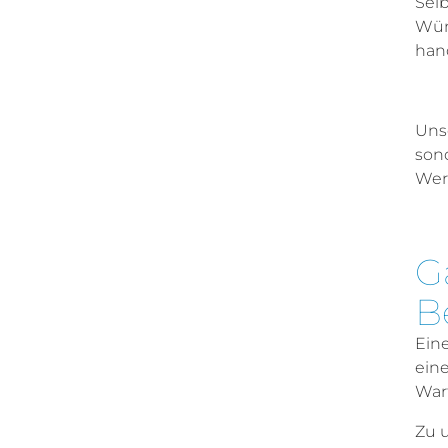
Selb
Wün
han
Uns
son
Wer
G
B
Ein
ein
Wart
Zu 