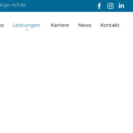
ege-reif.de
Ski
ns
Leistungen
Karriere
News
Kontakt
to
con