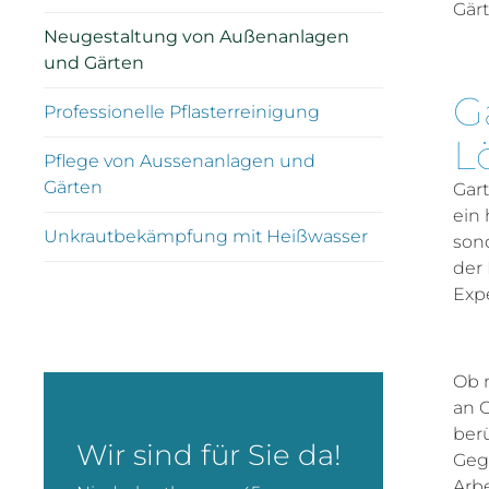
Gär
Neugestaltung von Außenanlagen
und Gärten
G
Professionelle Pflasterreinigung
L
Pflege von Aussenanlagen und
Gärten
Gar
ein
Unkrautbekämpfung mit Heißwasser
sond
der
Expe
Ob m
an 
ber
Wir sind für Sie da!
Geg
Arb