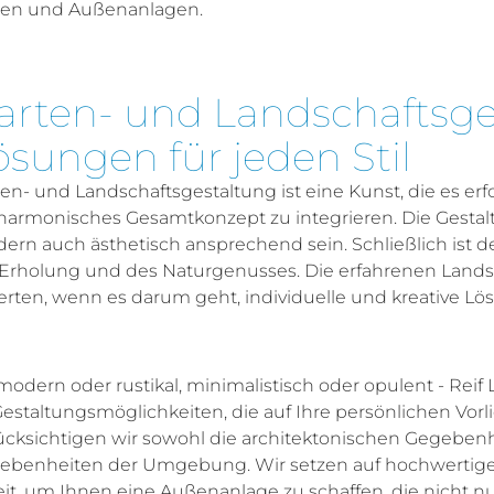
ten und Außenanlagen.
arten- und Landschaftsges
ösungen für jeden Stil
ten- und Landschaftsgestaltung ist eine Kunst, die es e
 harmonisches Gesamtkonzept zu integrieren. Die Gestalt
ern auch ästhetisch ansprechend sein. Schließlich ist d
 Erholung und des Naturgenusses. Die erfahrenen Landsc
rten, wenn es darum geht, individuelle und kreative Lösu
odern oder rustikal, minimalistisch oder opulent - Reif
Gestaltungsmöglichkeiten, die auf Ihre persönlichen Vo
ücksichtigen wir sowohl die architektonischen Gegebenh
ebenheiten der Umgebung. Wir setzen auf hochwertige 
eit, um Ihnen eine Außenanlage zu schaffen, die nicht n