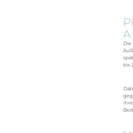
P
A
Die
Auß
spä
bis 
Dab
geg
Ihr
Bedü