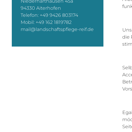
Niederharthausen 45a
funk
94330 Aiterhofen
Telefon:
+49 9426 803174
Mobil:
+49 162 1819782
mail@landschaftspflege-reif.de
Uns
die 
stim
Sel
Acc
Bet
Vors
Ega
möc
Sei